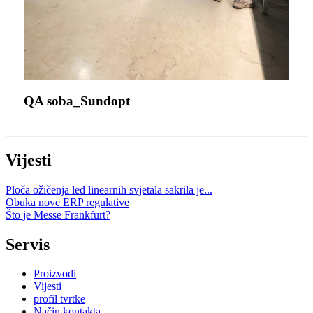
QA soba_Sundopt
Vijesti
Ploča ožičenja led linearnih svjetala sakrila je...
Obuka nove ERP regulative
Što je Messe Frankfurt?
Servis
Proizvodi
Vijesti
profil tvrtke
Način kontakta