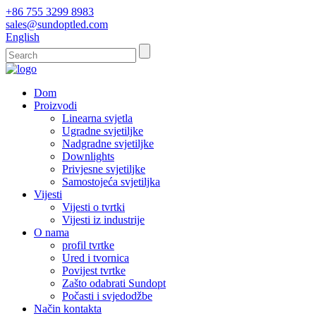
+86 755 3299 8983
sales@sundoptled.com
English
Dom
Proizvodi
Linearna svjetla
Ugradne svjetiljke
Nadgradne svjetiljke
Downlights
Privjesne svjetiljke
Samostojeća svjetiljka
Vijesti
Vijesti o tvrtki
Vijesti iz industrije
O nama
profil tvrtke
Ured i tvornica
Povijest tvrtke
Zašto odabrati Sundopt
Počasti i svjedodžbe
Način kontakta